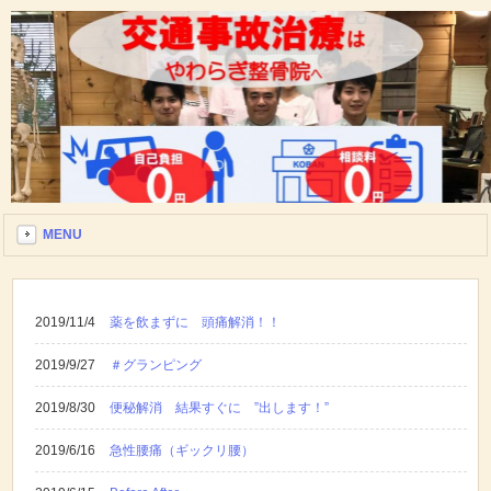
MENU
2019/11/4
薬を飲まずに 頭痛解消！！
2019/9/27
＃グランピング
2019/8/30
便秘解消 結果すぐに ”出します！”
2019/6/16
急性腰痛（ギックリ腰）