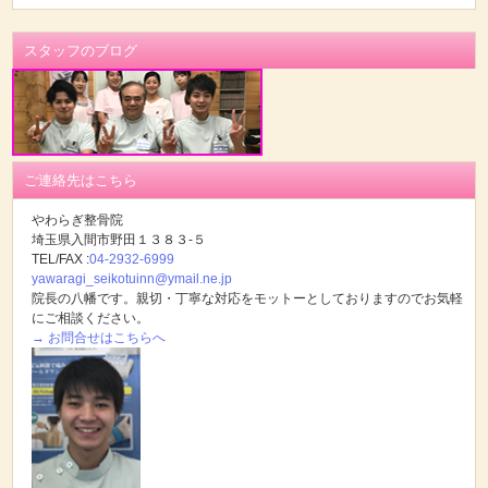
スタッフのブログ
ご連絡先はこちら
やわらぎ整骨院
埼玉県入間市野田１３８３-５
TEL/FAX :
04-2932-6999
yawaragi_seikotuinn@ymail.ne.jp
院長の八幡です。親切・丁寧な対応をモットーとしておりますのでお気軽
にご相談ください。
→ お問合せはこちらへ