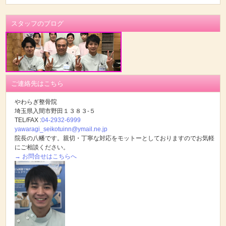
スタッフのブログ
ご連絡先はこちら
やわらぎ整骨院
埼玉県入間市野田１３８３-５
TEL/FAX :
04-2932-6999
yawaragi_seikotuinn@ymail.ne.jp
院長の八幡です。親切・丁寧な対応をモットーとしておりますのでお気軽
にご相談ください。
→ お問合せはこちらへ